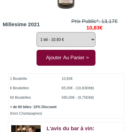
Prix Public*: 13,17€
Millesime 2021
10,83€
1 Bouteille
10,83€
6 Bouteilles
65,00€ - (10,83€/btl)
60 Bouteilles
585,00€
- (9,75€/btl)
+ de 60 btles: 10% Discount
(hors Champagnes)
L'avis du bar à vin: