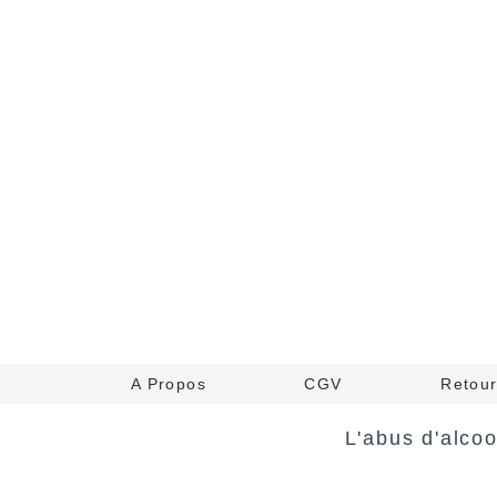
A Propos
CGV
Retou
L'abus d'alco